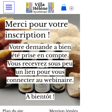
Merci pour votre
inscription !
Votre demande a bien
été prise en compte.
Vous recevrez sous peu
un lien pour vous
connecter au webinaire.
A bientôt !
Plan du site
Mention légales