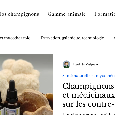
Nos champignons
Gamme animale
Formati
 et mycothérapie
Extraction, galénique, technologie
Paul de Vulpian
Santé naturelle et mycothér
Champignons 
et médicinaux 
sur les contre
leurs dangers 
Les champignons médicin