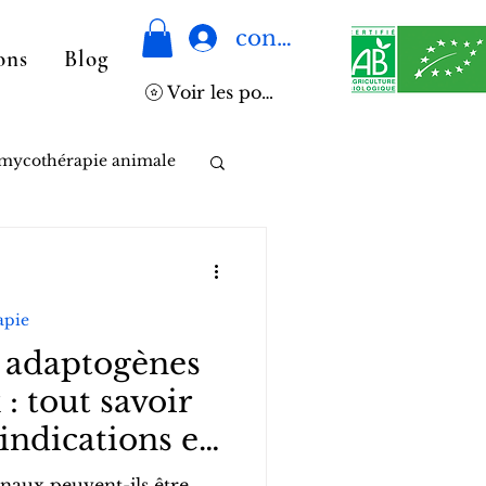
connexion
ons
Blog
Voir les points
mycothérapie animale
apie
adaptogènes
: tout savoir
-indications et
potentiels.
aux peuvent-ils être