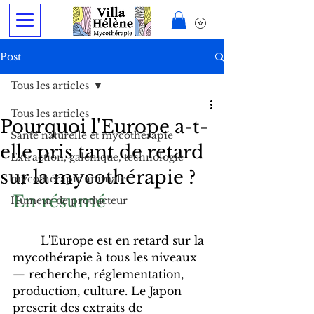
Post
Tous les articles
Tous les articles
Pourquoi l'Europe a-t-
Santé naturelle et mycothérapie
elle pris tant de retard
Extraction, galénique, technologie
sur la mycothérapie ?
mycothérapie animale
En résumé 
Humeur de producteur
	L'Europe est en retard sur la 
mycothérapie à tous les niveaux 
— recherche, réglementation, 
production, culture. Le Japon 
prescrit des extraits de 