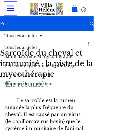
Post
Tous les articles
Tous les articles
Sarcoïde du cheval et
Santé naturelle et mycothérapie
immunité : la piste de la
Extraction, galénique, technologie
mycothérapie
mycothérapie animale
En résumé : 
Humeur de producteur
	Le sarcoïde est la tumeur 
cutanée la plus fréquente du 
cheval. Il est causé par un virus 
(le papillomavirus bovin) que le 
système immunitaire de l'animal 