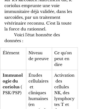
coriolus emprunte une voie 
immunitaire déjà validée, dans les 
sarcoïdes, par un traitement 
vétérinaire reconnu. C'est là toute 
la force du rationnel.
	Voici l'état honnête des 
données :
Élément
Niveau 
Ce qu'on 
de preuve
peut en 
dire
Immunol
Études 
Activation
ogie du 
cellulaires
 des 
coriolus
 (
 et 
cellules 
PSK/PSP)
cliniques 
NK, des 
humaines 
lymphocy
(en 
tes T et 