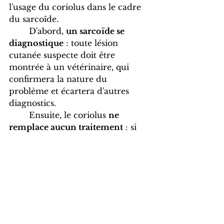
l'usage du coriolus dans le cadre 
du sarcoïde. 
	D'abord, 
un sarcoïde se 
diagnostique
 : toute lésion 
cutanée suspecte doit être 
montrée à un vétérinaire, qui 
confirmera la nature du 
problème et écartera d'autres 
diagnostics. 
	Ensuite, le coriolus 
ne 
remplace aucun traitement
 : si 
une prise en charge est engagée, 
elle ne s'interrompt pas au profit 
d'un complément. 
	Enfin, en cas de traitement 
en cours, 
informez votre 
vétérinaire
 de la supplémentation 
: aucune interaction n'est 
documentée, mais la coordination 