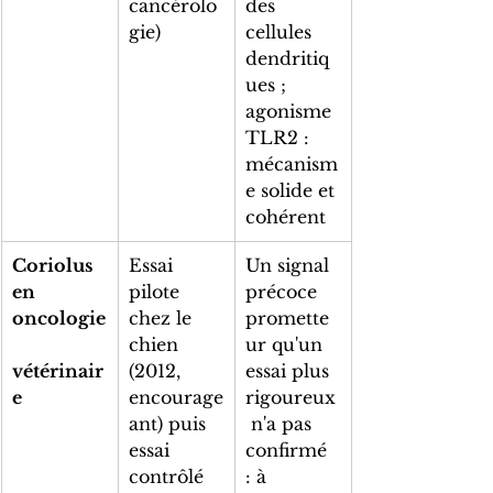
cancérolo
des 
gie)
cellules 
dendritiq
ues ; 
agonisme 
TLR2 : 
mécanism
e solide et 
cohérent
Coriolus 
Essai 
Un signal 
en 
pilote 
précoce 
oncologie
chez le 
promette
chien 
ur qu'un 
vétérinair
(2012, 
essai plus 
e
encourage
rigoureux
ant) puis 
 n'a pas 
essai 
confirmé 
contrôlé 
: à 