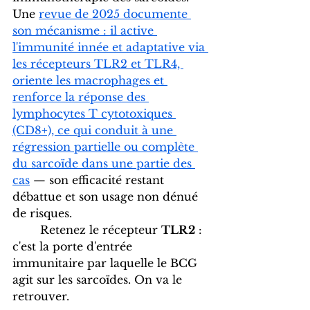
Une 
revue de 2025 documente 
son mécanisme : il active 
l'immunité innée et adaptative via 
les récepteurs TLR2 et TLR4, 
oriente les macrophages et 
renforce la réponse des 
lymphocytes T cytotoxiques 
(CD8+), ce qui conduit à une 
régression partielle ou complète 
du sarcoïde dans une partie des 
cas
 — son efficacité restant 
débattue et son usage non dénué 
de risques.
	Retenez le récepteur 
TLR2
 : 
c'est la porte d'entrée 
immunitaire par laquelle le BCG 
agit sur les sarcoïdes. On va le 
retrouver.