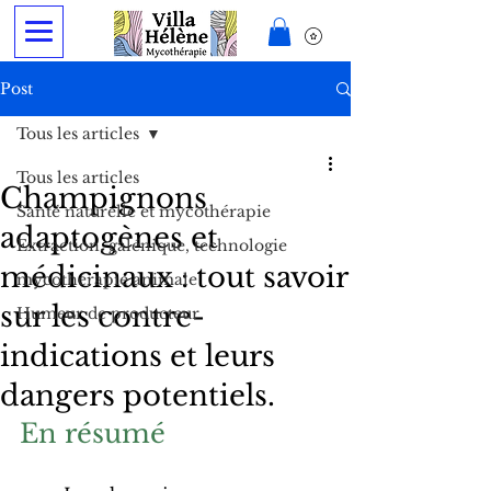
Post
Tous les articles
Tous les articles
Champignons
Santé naturelle et mycothérapie
adaptogènes et
Extraction, galénique, technologie
médicinaux : tout savoir
mycothérapie animale
sur les contre-
Humeur de producteur
indications et leurs
dangers potentiels.
En résumé